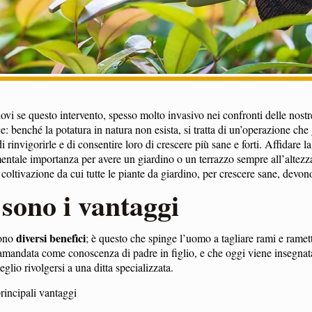
ovi se questo intervento, spesso molto invasivo nei confronti delle nostre
: benché la potatura in natura non esista, si tratta di un’operazione che 
i rinvigorirle e di consentire loro di crescere più sane e forti. Affidare l
entale importanza per avere un giardino o un terrazzo sempre all’altezza
 coltivazione da cui tutte le piante da giardino, per crescere sane, devon
 sono i vantaggi
diversi benefìci
vono
; è questo che spinge l’uomo a tagliare rami e ramett
amandata come conoscenza di padre in figlio, e che oggi viene insegnata
lio rivolgersi a una ditta specializzata.
rincipali vantaggi