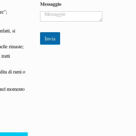
o
Messaggio
n
re”;
o
M
e
s
infatti, si
s
Invia
a
elle rimaste;
g
g
tratti
i
o
*
dita di rami o
ra nel momento