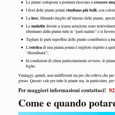
crescere meg
Le piante sottoposte a potatura riescono a
risultano più belli
I fiori delle piante potate
, con color
luce
La
, filtrando meglio all’interno delle piante, specie
malattie
Le
dovute a scarsa aerazione sono notevolmente
eliminano dalla pianta tutte le “parti malate” e si favori
ra
Tagliare le parti superflue delle piante contribuisce a
estetica
L’
di una pianta potata è migliore rispetto a que
“disordinata”;
In condizioni di clima particolarmente avverso, le pian
foglie.
Vantaggi, quindi, non indifferenti sia per chi coltiva che per
giusto. Questo vale per tutte le piante ma, in particolare, per
Per maggiori informazioni contattaci!
02
Come e quando potare