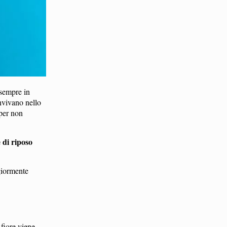
 sempre in
onvivano nello
 per non
e di riposo
giormente
 fiore viene