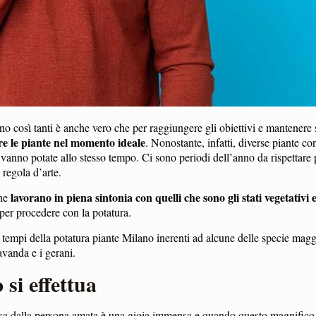
no così tanti è anche vero che per raggiungere gli obiettivi e mantenere
re le piante nel momento ideale
. Nonostante, infatti, diverse piante c
e vanno potate allo stesso tempo. Ci sono periodi dell’anno da rispettare
 regola d’arte.
lavorano in piena sintonia con quelli che sono gli stati vegetativi 
che
per procedere con la potatura.
 tempi della potatura piante Milano inerenti ad alcune delle specie mag
lavanda e i gerani.
si effettua
 rosa dalla persona amata è una gioia immensa e quando questo magnifico