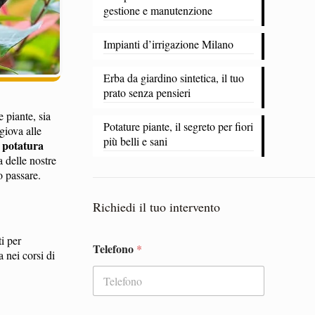
gestione e manutenzione
​Impianti d’irrigazione Milano
Erba da giardino sintetica, il tuo
prato senza pensieri
 piante, sia
Potature piante, il segreto per fiori
giova alle
più belli e sani
potatura
a
 delle nostre
o passare.
Richiedi il tuo intervento
i per
Telefono
*
T
 nei corsi di
e
l
e
f