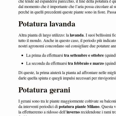
che tende ad espandersi parecchio, il fine della potatura è qu
dal momento che è importante che l’aria possa circolare al su
perché in quelli precedenti queste piante sono in fiore. Passat
Potatura lavanda
lavanda
Altra pianta di largo utilizzo: la
. I suoi bellissimi 
tutto il mondo. Anche in questo caso, il periodo più indicat
nostri agronomi concordano sul consigliare due potature ann
tra settembre e ottobre
La prima da effettuarsi
(quindi
tra febbraio e marzo
La seconda da effettuarsi
(quindi
Di queste, la prima aiuterà la pianta ad affrontare nelle mig
darle quella spinta e quegli impulsi necessari per rinvigorirs
Potatura gerani
I gerani sono tra le piante maggiormente coltivate su balconi
potatura piante Milano
da interventi periodici di
. Questa v
inverno
la effettueremo a ridosso dell’
recidendone i rami tro