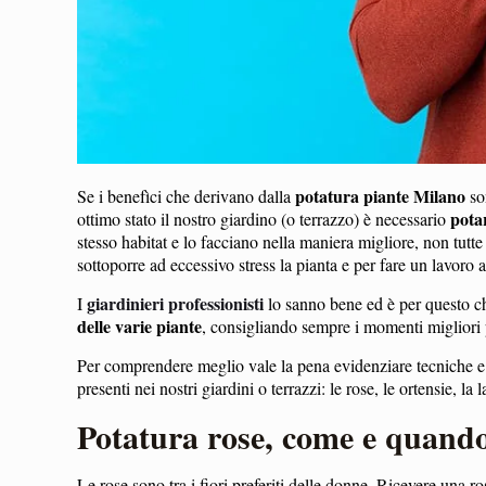
potatura piante Milano
Se i benefìci che derivano dalla
so
pota
ottimo stato il nostro giardino (o terrazzo) è necessario
stesso habitat e lo facciano nella maniera migliore, non tutt
sottoporre ad eccessivo stress la pianta e per fare un lavoro a
giardinieri professionisti
I
lo sanno bene ed è per questo 
delle varie piante
, consigliando sempre i momenti migliori 
Per comprendere meglio vale la pena evidenziare tecniche e
presenti nei nostri giardini o terrazzi: le rose, le ortensie, la 
Potatura rose, come e quando 
Le rose sono tra i fiori preferiti delle donne. Ricevere una