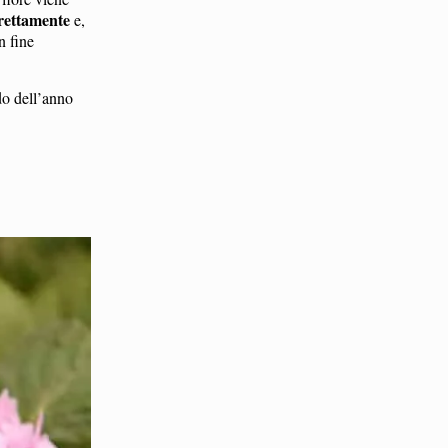
rettamente
e,
n fine
do dell’anno