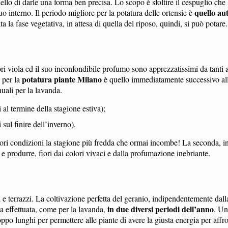
ello di darle una forma ben precisa. Lo scopo è sfoltire il cespuglio che 
quello au
o interno. Il periodo migliore per la potatura delle ortensie è
a la fase vegetativa, in attesa di quella del riposo, quindi, si può potare.
fiori viola ed il suo inconfondibile profumo sono apprezzatissimi da tanti 
potatura piante Milano
o per la
è quello immediatamente successivo alla
uali per la lavanda.
 al termine della stagione estiva);
 sul finire dell’inverno).
liori condizioni la stagione più fredda che ormai incombe! La seconda, in
i e produrre, fiori dai colori vivaci e dalla profumazione inebriante.
 e terrazzi. La coltivazione perfetta del geranio, indipendentemente dall
in due diversi periodi dell’anno
a effettuata, come per la lavanda,
. Un
ppo lunghi per permettere alle piante di avere la giusta energia per affro