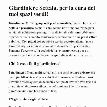
Giardiniere Settala, per la cura dei
tuoi spazi verdi!
Giardiniere M.
gruppo di professionisti del verde
è un
che opera a
Settala
provincia
e
da molti anni. Siamo un’ottima soluzione per i
servizi di architettura paesaggistica di Settala e dintorni. Abbiamo
esperienza sia in ambito residenziale, commerciale e sia per il settore
pubblico. Con prezzi competitivi e servizi eccezionali, miriamo a
fornire il ​​miglior servizio personale e di assistenza per il verde.
Poniamo l’accento sulla qualità della lavorazione, con poca o
nessuna interferenza con la routine quotidiana dei nostri clienti.
Chi è cosa fa il giardiniere?
settore privato
I giardinieri offrono molti servizi utili sia per il
che
pubblico
per il
. Se stai pensando di assumerne uno il primo passo
dovrebbe essere quello di decidere che tipo di lavoro dovrà fare. Un
giardiniere laborioso e affidabile può svolgere i lavori che non
puoi/non vuoi/non hai tempo di fare.
C’è giardiniere e giardiniere