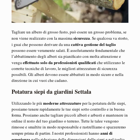
Tagliare un albero di grosso fusto, può essere un grosso problema, se
sicurezza
non viene realizzato con la massima
. Se qualcosa va storto,
cattiva gestione del taglio
i guai che possono derivare da una
possono essere veramente salati. È assolutamente fondamentale che
l’abbattimento degli alberi sia pianificato con molta attenzione e
effettuato solo da professionisti qualificati
venga
che utilizzano le
corrette tecniche di lavoro, le migliori attrezzature di sicurezza
possibili. Gli alberi devono essere abbattuti in modo sicuro e nella
direzione in cui vuoi che cadano.
Potatura siepi da giardini Settala
moderne attrezzature
Utilizzando le più
per la potatura delle siepi,
possiamo tenere rapidamente le tue siepi sotto controllo e in buona
forma. Possiamo anche tagliare piccoli alberi e arbusti e mantenere in
ordine il resto del tuo giardino o terreno. Tutte le talee vengono
rimosse e smaltite in modo responsabile e rastrelliamo e spazzeremo
anni di
sempre prima di partire. I nostri professionisti hanno
esperienza
nella riduzione delle dimensioni delle siepi e nel taglio