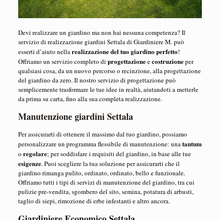
Devi realizzare un giardino ma non hai nessuna competenza? Il
servizio di realizzazione giardini Settala di Giardiniere M. può
realizzazione del tuo giardino perfetto
esserti d’aiuto nella
!
progettazione
costruzione
Offriamo un servizio completo di
e
per
qualsiasi cosa, da un nuovo percorso o recinzione, alla progettazione
del giardino da zero. Il nostro servizio di progettazione può
semplicemente trasformare le tue idee in realtà, aiutandoti a metterle
da prima su carta, fino alla sua completa realizzazione.
Manutenzione giardini Settala
Per assicurarti di ottenere il massimo dal tuo giardino, possiamo
tantum
personalizzare un programma flessibile di manutenzione: una
regolare
o
; per soddisfare i requisiti del giardino, in base alle tue
esigenze
. Puoi scegliere la tua soluzione per assicurarti che il
giardino rimanga pulito, ordinato, ordinato, bello e funzionale.
Offriamo tutti i tipi di servizi di manutenzione del giardino, tra cui
pulizie pre-vendita, sgombero del sito, semina, potatura di arbusti,
taglio di siepi, rimozione di erbe infestanti e altro ancora.
Giardiniere Economico Settala