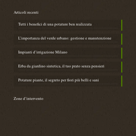
e
s
Articoli recenti
s
a
Tutti i benefici di una potature ben realizzata
g
g
i
L’importanza del verde urbano: gestione e manutenzione
o
M
​Impianti d’irrigazione Milano
e
s
Erba da giardino sintetica, il tuo prato senza pensieri
s
a
g
Potature piante, il segreto per fiori più belli e sani
g
i
o
Zone d’intervento