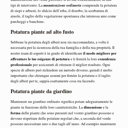
tipi di intervento. La
manutenzione ordinaria
comprende la potatura
di siepi e arbusti, lo sfalcio dell’erba, il diserbo, la scerbatura di
aiuole, il taglio della vegetazione spontanea che interessa aree come
parcheggi e banchine.
Potatura piante ad alto fusto
Sebbene la potatura degli alberi non sia raccomandata, a volte è
necessaria per la sicurezza della tua famiglia e della tua proprietà. Il
il modo migliore per
nostro team di esperti è in grado di identificare
affrontare le tue esigenze di potatura
consulenza
e ti fornirà la loro
professionale
per assicurarti di ottenere il miglior risultato. Ogni
specie di albero può richiedere un metodo diverso, quindi è molto
importante che chiunque assumi per fornire la potatura o il taglio
degli alberi per te, sappia esattamente cosa sta facendo.
Potatura piante da giardino
Mantenere un giardino ordinato significa potare adeguatamente le
dimensione
piante in funzione delle loro caratteristiche. La
e la
forma
delle piante che sono presenti nel vostro giardino possono e
devono rispettare delle potature regolari che, a seconda del verde
possono necessitare uno o due tagli all’anno. Ad esempio mantenere