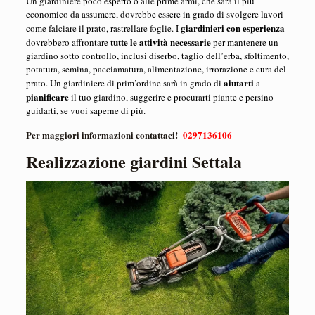
Un giardiniere poco esperto o alle prime armi, che sarà il più
economico da assumere, dovrebbe essere in grado di svolgere lavori
giardinieri con esperienza
come falciare il prato, rastrellare foglie. I
tutte le attività necessarie
dovrebbero affrontare
per mantenere un
giardino sotto controllo, inclusi diserbo, taglio dell’erba, sfoltimento,
potatura, semina, pacciamatura, alimentazione, irrorazione e cura del
aiutarti
prato. Un giardiniere di prim’ordine sarà in grado di
a
pianificare
il tuo giardino, suggerire e procurarti piante e persino
guidarti, se vuoi saperne di più.
Per maggiori informazioni contattaci!
0297136106
Realizzazione giardini Settala