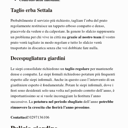
Taglio erba Settala
Probabilmente il servizio più richiesto, tagliare l’erba del prato
regolarmente restituisce un tappeto erboso compatto e denso,
piacevole da vedere e da calpestare. In genere lo sfalcio rappresenta
grazie al nostro team
un problema per chi vive in città ma
il vostro
prato verrà tagliato in modo regolare e tutto lo sfalcio verrà
trasportato in discarica senza che voi dobbiate fare nulla.
Decespugliatura giardini
taglio regolare
Le siepi consolidate richiedono un
per mantenerle
dense e compatte. Le siepi formali richiedono potature più frequenti
rispetto alle siepi informali. Anche in questo caso l’intervento di un
giardiniere esperto è fondamentale. Potare le siepi informali, dove i
fiori sono desiderati solo una volta nel periodo corretto dell’anno, è
importantissimo se si vuole incoraggiare la fioritura l’anno
potatura nel periodo sbagliato
potrebbe
successivo. La
dell’anno
rimuovere la crescita che fiorirà l’anno prossimo
.
Contattaci!
0297136106
Pulizia giardino