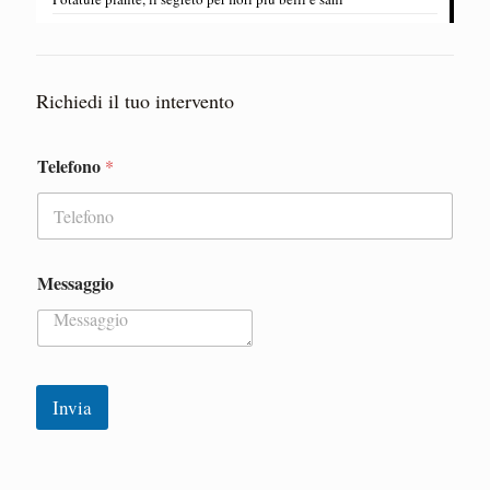
Richiedi il tuo intervento
Telefono
*
*
*
*
Messaggio
Invia