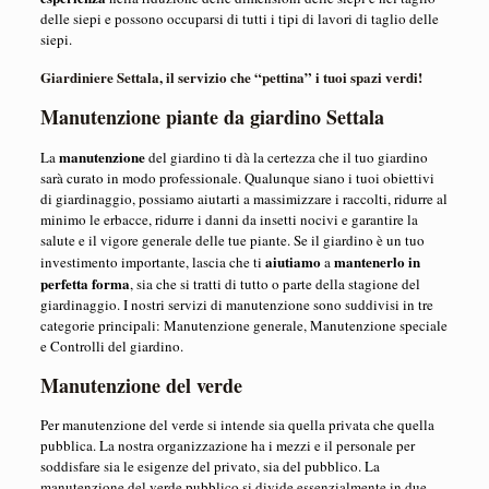
delle siepi e possono occuparsi di tutti i tipi di lavori di taglio delle
siepi.
Giardiniere Settala, il servizio che “pettina” i tuoi spazi verdi!
Manutenzione piante da giardino Settala
manutenzione
La
del giardino ti dà la certezza che il tuo giardino
sarà curato in modo professionale. Qualunque siano i tuoi obiettivi
di giardinaggio, possiamo aiutarti a massimizzare i raccolti, ridurre al
minimo le erbacce, ridurre i danni da insetti nocivi e garantire la
salute e il vigore generale delle tue piante. Se il giardino è un tuo
aiutiamo
mantenerlo in
investimento importante, lascia che ti
a
perfetta forma
, sia che si tratti di tutto o parte della stagione del
giardinaggio. I nostri servizi di manutenzione sono suddivisi in tre
categorie principali: Manutenzione generale, Manutenzione speciale
e Controlli del giardino.
Manutenzione del verde
Per manutenzione del verde si intende sia quella privata che quella
pubblica. La nostra organizzazione ha i mezzi e il personale per
soddisfare sia le esigenze del privato, sia del pubblico. La
manutenzione del verde pubblico si divide essenzialmente in due