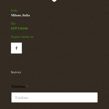
Sede:
Milano, Italia
Tel:
0297136106
Seguici anche su:
Scrivici
Telefono
*