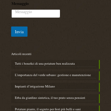
Messaggio
M
e
s
s
a
g
Invia
g
i
o
T
e
Articoli recenti
l
e
Tutti i benefici di una potature ben realizzata
f
o
n
L’importanza del verde urbano: gestione e manutenzione
o
​Impianti d’irrigazione Milano
Erba da giardino sintetica, il tuo prato senza pensieri
Potature piante, il segreto per fiori più belli e sani