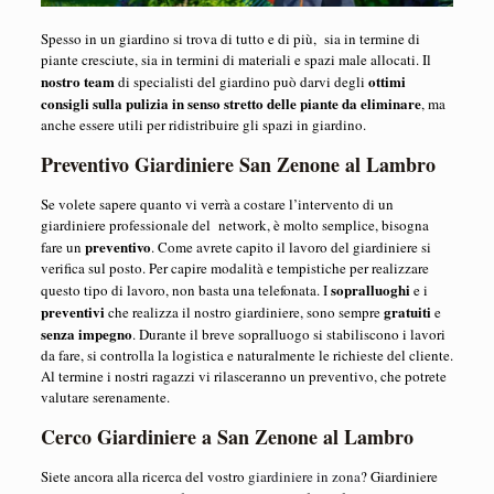
Spesso in un giardino si trova di tutto e di più, sia in termine di
piante cresciute, sia in termini di materiali e spazi male allocati. Il
nostro team
ottimi
di specialisti del giardino può darvi degli
consigli sulla pulizia in senso stretto delle piante da eliminare
, ma
anche essere utili per ridistribuire gli spazi in giardino.
Preventivo Giardiniere San Zenone al Lambro
Se volete sapere quanto vi verrà a costare l’intervento di un
giardiniere professionale del network, è molto semplice, bisogna
preventivo
fare un
. Come avrete capito il lavoro del giardiniere si
verifica sul posto. Per capire modalità e tempistiche per realizzare
sopralluoghi
questo tipo di lavoro, non basta una telefonata. I
e i
preventivi
gratuiti
che realizza il nostro giardiniere, sono sempre
e
senza impegno
. Durante il breve sopralluogo si stabiliscono i lavori
da fare, si controlla la logistica e naturalmente le richieste del cliente.
Al termine i nostri ragazzi vi rilasceranno un preventivo, che potrete
valutare serenamente.
Cerco Giardiniere a San Zenone al Lambro
Siete ancora alla ricerca del vostro
giardiniere in zona
? Giardiniere