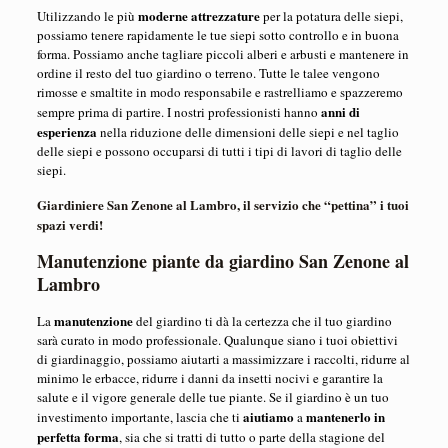
moderne attrezzature
Utilizzando le più
per la potatura delle siepi,
possiamo tenere rapidamente le tue siepi sotto controllo e in buona
forma. Possiamo anche tagliare piccoli alberi e arbusti e mantenere in
ordine il resto del tuo giardino o terreno. Tutte le talee vengono
rimosse e smaltite in modo responsabile e rastrelliamo e spazzeremo
anni di
sempre prima di partire. I nostri professionisti hanno
esperienza
nella riduzione delle dimensioni delle siepi e nel taglio
delle siepi e possono occuparsi di tutti i tipi di lavori di taglio delle
siepi.
Giardiniere San Zenone al Lambro, il servizio che “pettina” i tuoi
spazi verdi!
Manutenzione piante da giardino San Zenone al
Lambro
manutenzione
La
del giardino ti dà la certezza che il tuo giardino
sarà curato in modo professionale. Qualunque siano i tuoi obiettivi
di giardinaggio, possiamo aiutarti a massimizzare i raccolti, ridurre al
minimo le erbacce, ridurre i danni da insetti nocivi e garantire la
salute e il vigore generale delle tue piante. Se il giardino è un tuo
aiutiamo
mantenerlo in
investimento importante, lascia che ti
a
perfetta forma
, sia che si tratti di tutto o parte della stagione del