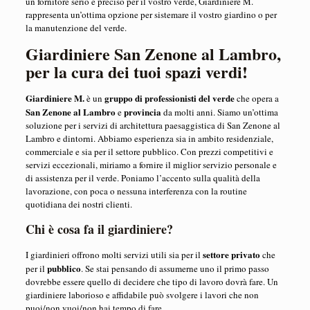
un fornitore serio e preciso per il vostro verde, Giardiniere M.
rappresenta un’ottima opzione per sistemare il vostro giardino o per
la manutenzione del verde.
Giardiniere San Zenone al Lambro,
per la cura dei tuoi spazi verdi!
Giardiniere M.
gruppo di professionisti del verde
è un
che opera a
San Zenone al Lambro
provincia
e
da molti anni. Siamo un’ottima
soluzione per i servizi di architettura paesaggistica di San Zenone al
Lambro e dintorni. Abbiamo esperienza sia in ambito residenziale,
commerciale e sia per il settore pubblico. Con prezzi competitivi e
servizi eccezionali, miriamo a fornire il ​​miglior servizio personale e
di assistenza per il verde. Poniamo l’accento sulla qualità della
lavorazione, con poca o nessuna interferenza con la routine
quotidiana dei nostri clienti.
Chi è cosa fa il giardiniere?
settore privato
I giardinieri offrono molti servizi utili sia per il
che
pubblico
per il
. Se stai pensando di assumerne uno il primo passo
dovrebbe essere quello di decidere che tipo di lavoro dovrà fare. Un
giardiniere laborioso e affidabile può svolgere i lavori che non
puoi/non vuoi/non hai tempo di fare.