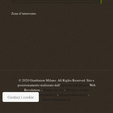
Zone d’intervento
© 2020 Giardiniere Milano. All Rights Reserved. Sito e
posizionamento realizzato dall'
Agenzia web Milano
Web
Revolution. -
Mappa del sito
-
Privacy e cookie
dittasgomberocantine.it
-
dittasgomberocasa.it
-
Gestisci i cookie
dittasvuotacantine.it