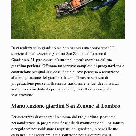
Devi realizzare un giardino ma non hai nessuna competenza? Il
servizio di realizzazione giardini San Zenone al Lambro di
realizzazione del tuo
Giardiniere M. può esserti d’aiuto nella
giardino perfetto
progettazione
! Offriamo un servizio completo di
e
costruzione
per qualsiasi cosa, da un nuovo percorso o recinzione,
alla progettazione del giardino da zero. Il nostro servizio di
progettazione può semplicemente trasformare le tue idee in realtà,
aiutandoti a metterle da prima su carta, fino alla sua completa
realizzazione.
Manutenzione giardini San Zenone al Lambro
Per assicurarti di ottenere il massimo dal tuo giardino, possiamo
tantum
personalizzare un programma flessibile di manutenzione: una
regolare
o
; per soddisfare i requisiti del giardino, in base alle tue
esigenze
. Puoi scegliere la tua soluzione per assicurarti che il