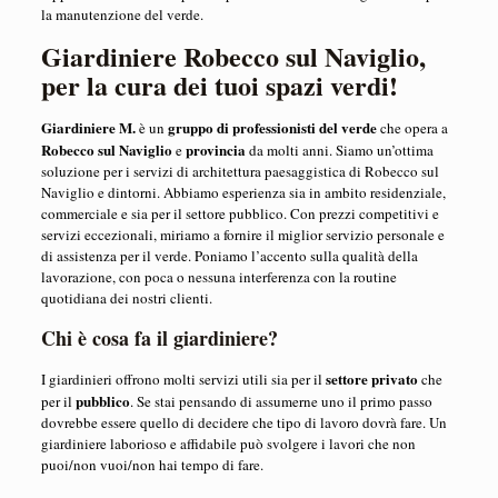
la manutenzione del verde.
Giardiniere Robecco sul Naviglio,
per la cura dei tuoi spazi verdi!
Giardiniere M.
gruppo di professionisti del verde
è un
che opera a
Robecco sul Naviglio
provincia
e
da molti anni. Siamo un’ottima
soluzione per i servizi di architettura paesaggistica di Robecco sul
Naviglio e dintorni. Abbiamo esperienza sia in ambito residenziale,
commerciale e sia per il settore pubblico. Con prezzi competitivi e
servizi eccezionali, miriamo a fornire il ​​miglior servizio personale e
di assistenza per il verde. Poniamo l’accento sulla qualità della
lavorazione, con poca o nessuna interferenza con la routine
quotidiana dei nostri clienti.
Chi è cosa fa il giardiniere?
settore privato
I giardinieri offrono molti servizi utili sia per il
che
pubblico
per il
. Se stai pensando di assumerne uno il primo passo
dovrebbe essere quello di decidere che tipo di lavoro dovrà fare. Un
giardiniere laborioso e affidabile può svolgere i lavori che non
puoi/non vuoi/non hai tempo di fare.