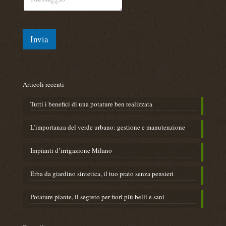
T
e
l
e
Invia
f
o
n
o
T
Articoli recenti
e
l
Tutti i benefici di una potature ben realizzata
e
f
L’importanza del verde urbano: gestione e manutenzione
o
n
o
​Impianti d’irrigazione Milano
Erba da giardino sintetica, il tuo prato senza pensieri
Potature piante, il segreto per fiori più belli e sani