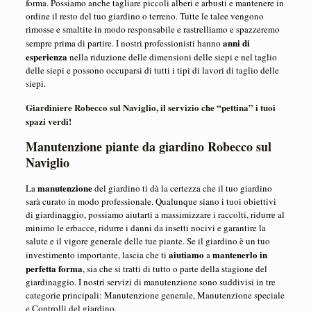
forma. Possiamo anche tagliare piccoli alberi e arbusti e mantenere in
ordine il resto del tuo giardino o terreno. Tutte le talee vengono
rimosse e smaltite in modo responsabile e rastrelliamo e spazzeremo
anni di
sempre prima di partire. I nostri professionisti hanno
esperienza
nella riduzione delle dimensioni delle siepi e nel taglio
delle siepi e possono occuparsi di tutti i tipi di lavori di taglio delle
siepi.
Giardiniere Robecco sul Naviglio, il servizio che “pettina” i tuoi
spazi verdi!
Manutenzione piante da giardino Robecco sul
Naviglio
manutenzione
La
del giardino ti dà la certezza che il tuo giardino
sarà curato in modo professionale. Qualunque siano i tuoi obiettivi
di giardinaggio, possiamo aiutarti a massimizzare i raccolti, ridurre al
minimo le erbacce, ridurre i danni da insetti nocivi e garantire la
salute e il vigore generale delle tue piante. Se il giardino è un tuo
aiutiamo
mantenerlo in
investimento importante, lascia che ti
a
perfetta forma
, sia che si tratti di tutto o parte della stagione del
giardinaggio. I nostri servizi di manutenzione sono suddivisi in tre
categorie principali: Manutenzione generale, Manutenzione speciale
e Controlli del giardino.