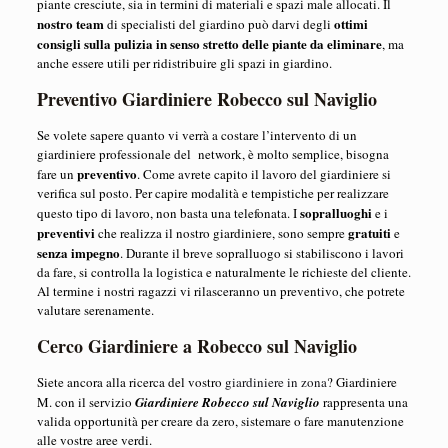
piante cresciute, sia in termini di materiali e spazi male allocati. Il
nostro team
ottimi
di specialisti del giardino può darvi degli
consigli sulla pulizia in senso stretto delle piante da eliminare
, ma
anche essere utili per ridistribuire gli spazi in giardino.
Preventivo Giardiniere Robecco sul Naviglio
Se volete sapere quanto vi verrà a costare l’intervento di un
giardiniere professionale del network, è molto semplice, bisogna
preventivo
fare un
. Come avrete capito il lavoro del giardiniere si
verifica sul posto. Per capire modalità e tempistiche per realizzare
sopralluoghi
questo tipo di lavoro, non basta una telefonata. I
e i
preventivi
gratuiti
che realizza il nostro giardiniere, sono sempre
e
senza impegno
. Durante il breve sopralluogo si stabiliscono i lavori
da fare, si controlla la logistica e naturalmente le richieste del cliente.
Al termine i nostri ragazzi vi rilasceranno un preventivo, che potrete
valutare serenamente.
Cerco Giardiniere a Robecco sul Naviglio
Siete ancora alla ricerca del vostro
giardiniere in zona
? Giardiniere
M. con il servizio
Giardiniere Robecco sul Naviglio
rappresenta una
valida opportunità per creare da zero, sistemare o fare manutenzione
alle vostre aree verdi.