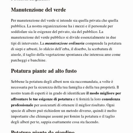
Manutenzione del verde
Per manutenzione del verde si intende sia quella privata che quella
pubblica. La nostra organizzazione ha i mezzi e il personale per
soddisfare sia le esigenze del privato, sia del pubblico. La
manutenzione del verde pubblico si divide essenzialmente in due
tipi di intervento. La
manutenzione ordinaria
comprende la potatura
di siepi e arbusti, lo sfalcio dell’erba, il diserbo, la scerbatura di
aiuole, il taglio della vegetazione spontanea che interessa aree come
parcheggi e banchine.
Potatura piante ad alto fusto
Sebbene la potatura degli alberi non sia raccomandata, a volte è
necessaria per la sicurezza della tua famiglia e della tua proprietà. Il
il modo migliore per
nostro team di esperti è in grado di identificare
affrontare le tue esigenze di potatura
consulenza
e ti fornirà la loro
professionale
per assicurarti di ottenere il miglior risultato. Ogni
specie di albero può richiedere un metodo diverso, quindi è molto
importante che chiunque assumi per fornire la potatura o il taglio
degli alberi per te, sappia esattamente cosa sta facendo.
Potatura piante da giardino