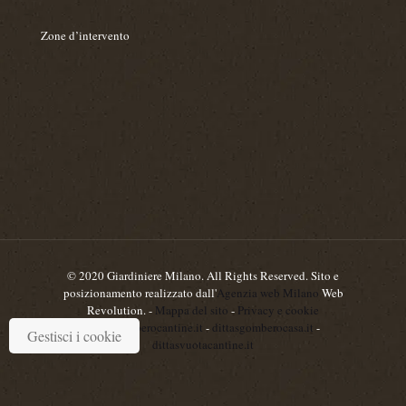
Zone d’intervento
© 2020 Giardiniere Milano. All Rights Reserved. Sito e
posizionamento realizzato dall'
Agenzia web Milano
Web
Revolution. -
Mappa del sito
-
Privacy e cookie
dittasgomberocantine.it
-
dittasgomberocasa.it
-
Gestisci i cookie
dittasvuotacantine.it