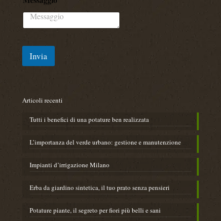
g
i
o
*
Invia
Articoli recenti
Tutti i benefici di una potature ben realizzata
L’importanza del verde urbano: gestione e manutenzione
​Impianti d’irrigazione Milano
Erba da giardino sintetica, il tuo prato senza pensieri
Potature piante, il segreto per fiori più belli e sani